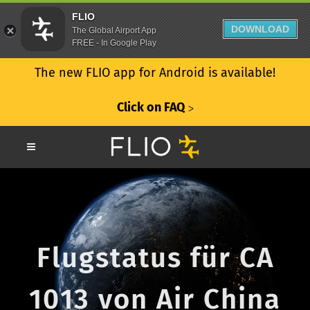
FLIO
DOWNLOAD
The Global Airport App
FREE - In Google Play
The new FLIO app for Android is available!
Click on FAQ
ᐳ
Flugstatus für CA
1013 von Air China