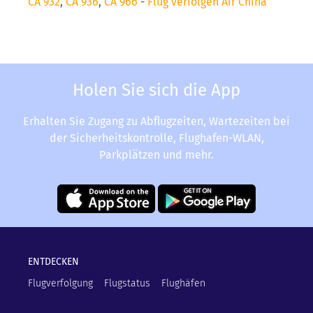
CA 932
,
CA 936
,
CA 966
-
Flug verfolgen Air China
Holen Sie sich die App
Erhalten Sie Zugang zu Abflugzeiten, Wartezeiten bei
der Sicherheitskontrolle, Flughafen-WLAN,
Parkplätzen und mehr.
ENTDECKEN
Flugverfolgung
Flugstatus
Flughäfen