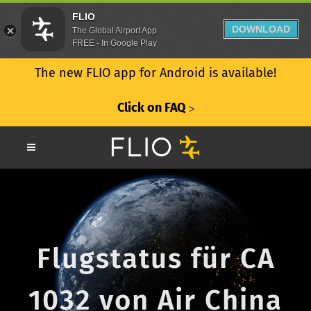
FLIO
DOWNLOAD
The Global Airport App
FREE - In Google Play
The new FLIO app for Android is available!
Click on FAQ
ᐳ
Flugstatus für CA
1032 von Air China