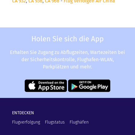
CA 932
,
CA 936
,
CA 966
-
Flug verfolgen Air China
Holen Sie sich die App
Erhalten Sie Zugang zu Abflugzeiten, Wartezeiten bei
der Sicherheitskontrolle, Flughafen-WLAN,
Parkplätzen und mehr.
ENTDECKEN
Flugverfolgung
Flugstatus
Flughäfen