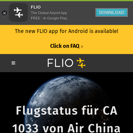
FLIO
DOWNLOAD
The Global Airport App
FREE - In Google Play
The new FLIO app for Android is available!
Click on FAQ
ᐳ
Flugstatus für CA
1033 von Air China