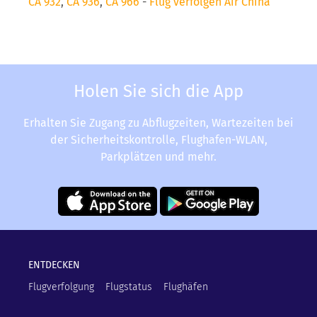
CA 932
,
CA 936
,
CA 966
-
Flug verfolgen Air China
Holen Sie sich die App
Erhalten Sie Zugang zu Abflugzeiten, Wartezeiten bei
der Sicherheitskontrolle, Flughafen-WLAN,
Parkplätzen und mehr.
ENTDECKEN
Flugverfolgung
Flugstatus
Flughäfen