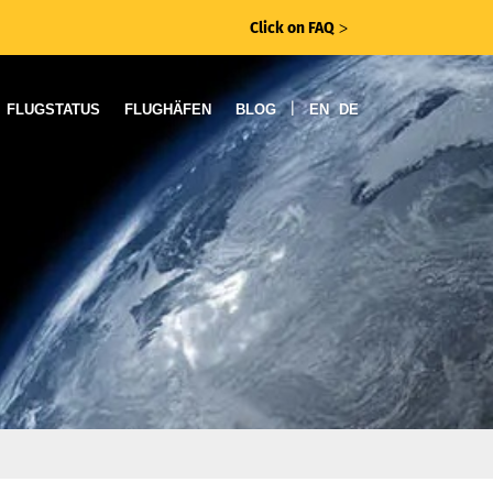
Click on FAQ
ᐳ
|
FLUGSTATUS
FLUGHÄFEN
BLOG
EN
DE