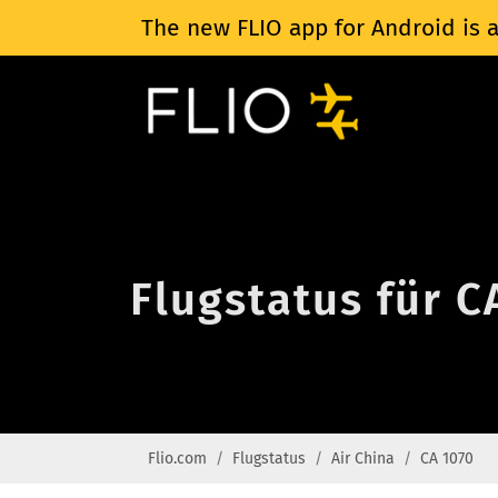
The new FLIO app for Android is a
Flugstatus für C
Flio.com
Flugstatus
Air China
CA 1070