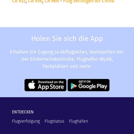
CA 932
,
CA 936
,
CA 966
-
Flug verfolgen Air China
Holen Sie sich die App
Erhalten Sie Zugang zu Abflugzeiten, Wartezeiten bei
der Sicherheitskontrolle, Flughafen-WLAN,
Parkplätzen und mehr.
ENTDECKEN
Flugverfolgung
Flugstatus
Flughäfen