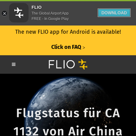
FLIO
DOWNLOAD
The Global Airport App
FREE - In Google Play
The new FLIO app for Android is available!
Click on FAQ
ᐳ
Flugstatus für CA
1132 von Air China