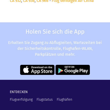
CA 932
,
CA 936
,
CA 966
-
Flug verfolgen Air China
Holen Sie sich die App
Erhalten Sie Zugang zu Abflugzeiten, Wartezeiten bei
der Sicherheitskontrolle, Flughafen-WLAN,
Parkplätzen und mehr.
ENTDECKEN
Flugverfolgung
Flugstatus
Flughäfen