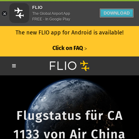
FLIO
DOWNLOAD
The Global Airport App
FREE - In Google Play
The new FLIO app for Android is available!
Click on FAQ
ᐳ
Flugstatus für CA
1133 von Air China