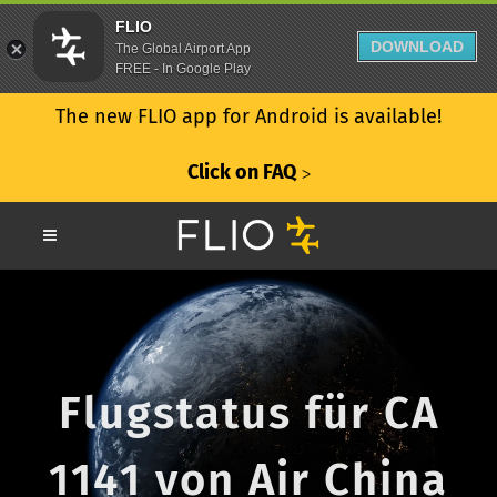
FLIO
DOWNLOAD
The Global Airport App
FREE - In Google Play
The new FLIO app for Android is available!
Click on FAQ
ᐳ
Flugstatus für CA
1141 von Air China