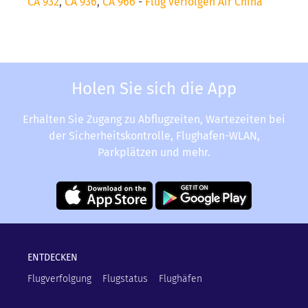
CA 932
,
CA 936
,
CA 966
-
Flug verfolgen Air China
Holen Sie sich die App
Erhalten Sie Zugang zu Abflugzeiten, Wartezeiten bei
der Sicherheitskontrolle, Flughafen-WLAN,
Parkplätzen und mehr.
ENTDECKEN
Flugverfolgung
Flugstatus
Flughäfen