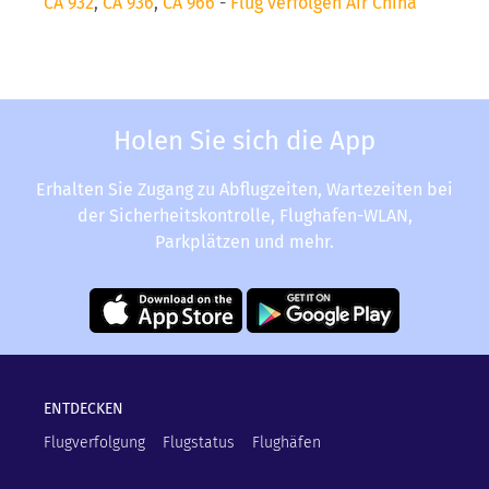
CA 932
,
CA 936
,
CA 966
-
Flug verfolgen Air China
Holen Sie sich die App
Erhalten Sie Zugang zu Abflugzeiten, Wartezeiten bei
der Sicherheitskontrolle, Flughafen-WLAN,
Parkplätzen und mehr.
ENTDECKEN
Flugverfolgung
Flugstatus
Flughäfen