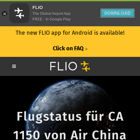
FLIO
DOWNLOAD
The Global Airport App
FREE - In Google Play
The new FLIO app for Android is available!
Click on FAQ
ᐳ
Flugstatus für CA
1150 von Air China