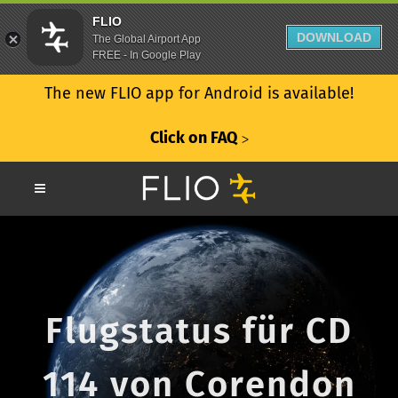
FLIO
DOWNLOAD
The Global Airport App
FREE - In Google Play
The new FLIO app for Android is available!
Click on FAQ
ᐳ
Flugstatus für CD
114 von Corendon