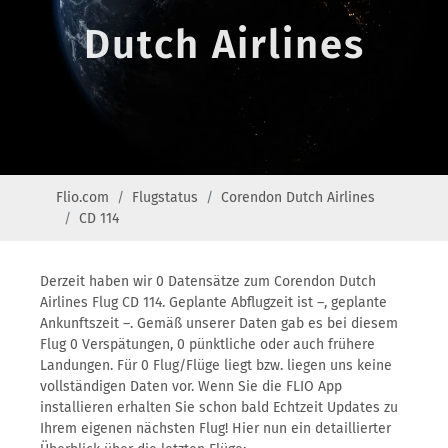
Dutch Airlines
Flio.com
Flugstatus
Corendon Dutch Airlines
CD 114
Derzeit haben wir 0 Datensätze zum Corendon Dutch
Airlines Flug CD 114. Geplante Abflugzeit ist –, geplante
Ankunftszeit –. Gemäß unserer Daten gab es bei diesem
Flug 0 Verspätungen, 0 pünktliche oder auch frühere
Landungen. Für 0 Flug/Flüge liegt bzw. liegen uns keine
vollständigen Daten vor. Wenn Sie die FLIO App
installieren erhalten Sie schon bald Echtzeit Updates zu
Ihrem eigenen nächsten Flug! Hier nun ein detaillierter