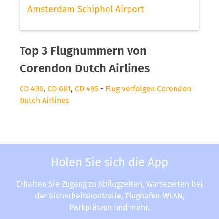
Amsterdam Schiphol Airport
Top 3 Flugnummern von
Corendon Dutch Airlines
CD 496
,
CD 681
,
CD 495
-
Flug verfolgen Corendon
Dutch Airlines
Holen Sie sich die App
Erhalten Sie Zugang zu Abflugzeiten, Wartezeiten bei
der Sicherheitskontrolle, Flughafen-WLAN,
Parkplätzen und mehr.