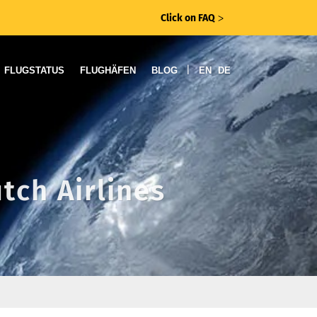
Click on FAQ
ᐳ
|
FLUGSTATUS
FLUGHÄFEN
BLOG
EN
DE
tch Airlines