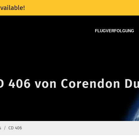
vailable!
FLUGVERFOLGUNG
D 406 von Corendon Du
s
CD 406