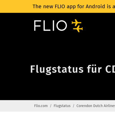
The new FLIO app for Android is a
Flugstatus für C
Flio.com
Flugstatus
Corendon Dutch Airline