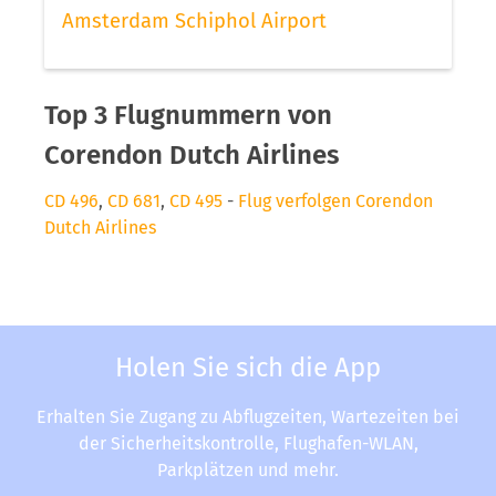
Amsterdam Schiphol Airport
Top 3 Flugnummern von
Corendon Dutch Airlines
CD 496
,
CD 681
,
CD 495
-
Flug verfolgen Corendon
Dutch Airlines
Holen Sie sich die App
Erhalten Sie Zugang zu Abflugzeiten, Wartezeiten bei
der Sicherheitskontrolle, Flughafen-WLAN,
Parkplätzen und mehr.