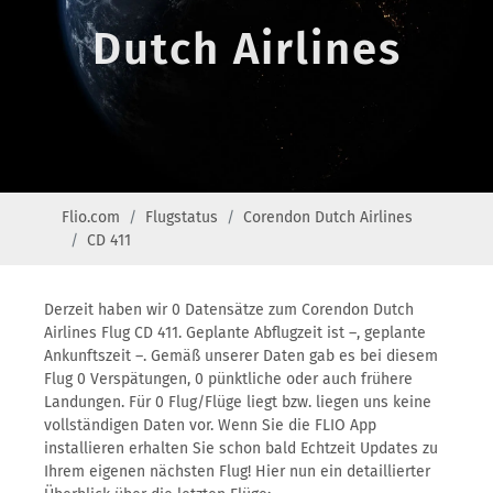
Dutch Airlines
Flio.com
Flugstatus
Corendon Dutch Airlines
CD 411
Derzeit haben wir 0 Datensätze zum Corendon Dutch
Airlines Flug CD 411. Geplante Abflugzeit ist –, geplante
Ankunftszeit –. Gemäß unserer Daten gab es bei diesem
Flug 0 Verspätungen, 0 pünktliche oder auch frühere
Landungen. Für 0 Flug/Flüge liegt bzw. liegen uns keine
vollständigen Daten vor. Wenn Sie die FLIO App
installieren erhalten Sie schon bald Echtzeit Updates zu
Ihrem eigenen nächsten Flug! Hier nun ein detaillierter