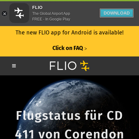
FLIO
DOWNLOAD
The Global Airport App
FREE - In Google Play
The new FLIO app for Android is available!
Click on FAQ
ᐳ
Flugstatus für CD
411 von Corendon