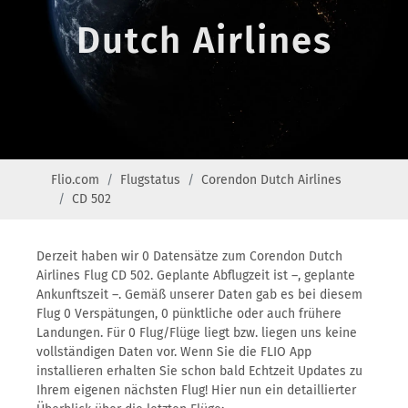
Dutch Airlines
Flio.com
Flugstatus
Corendon Dutch Airlines
CD 502
Derzeit haben wir 0 Datensätze zum Corendon Dutch
Airlines Flug CD 502. Geplante Abflugzeit ist –, geplante
Ankunftszeit –. Gemäß unserer Daten gab es bei diesem
Flug 0 Verspätungen, 0 pünktliche oder auch frühere
Landungen. Für 0 Flug/Flüge liegt bzw. liegen uns keine
vollständigen Daten vor. Wenn Sie die FLIO App
installieren erhalten Sie schon bald Echtzeit Updates zu
Ihrem eigenen nächsten Flug! Hier nun ein detaillierter