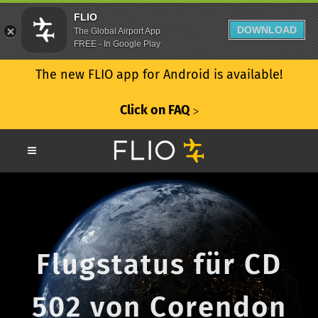
FLIO
DOWNLOAD
The Global Airport App
FREE - In Google Play
The new FLIO app for Android is available!
Click on FAQ
ᐳ
Flugstatus für CD
502 von Corendon