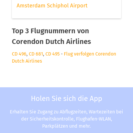
Amsterdam Schiphol Airport
Top 3 Flugnummern von
Corendon Dutch Airlines
CD 496
,
CD 681
,
CD 495
-
Flug verfolgen Corendon
Dutch Airlines
Holen Sie sich die App
Erhalten Sie Zugang zu Abflugzeiten, Wartezeiten bei
der Sicherheitskontrolle, Flughafen-WLAN,
Parkplätzen und mehr.