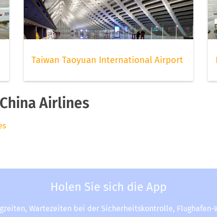
Taiwan Taoyuan International Airport
hina Airlines
es
Holen Sie sich die App
ugzeiten, Wartezeiten bei der Sicherheitskontrolle, Flughafen