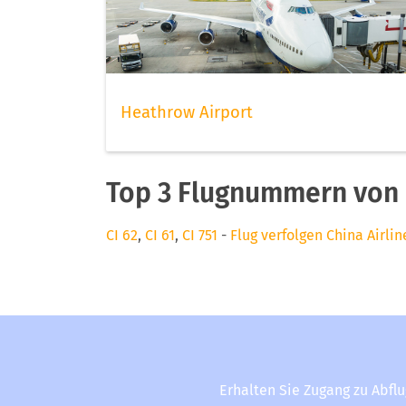
Heathrow Airport
Top 3 Flugnummern von C
CI 62
,
CI 61
,
CI 751
-
Flug verfolgen China Airlin
Erhalten Sie Zugang zu Abfl