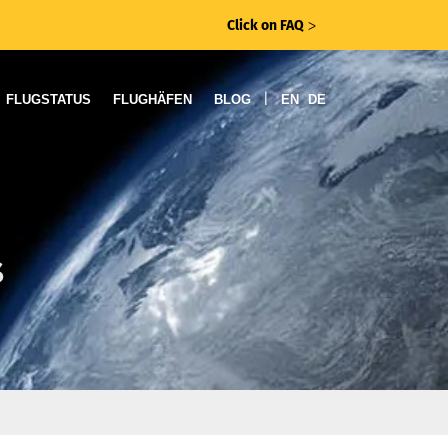
Click on FAQ
ᐳ
|
FLUGSTATUS
FLUGHÄFEN
BLOG
EN
DE
s