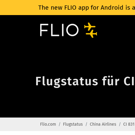
The new FLIO app for Android is a
Flugstatus für C
Flio.com
Flugstatus
China Airlines
CI 831