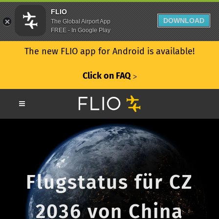
FLIO
DOWNLOAD
The Global Airport App
FREE - In Google Play
The new FLIO app for Android is available!
Click on FAQ
ᐳ
Flugstatus für CZ
2036 von China