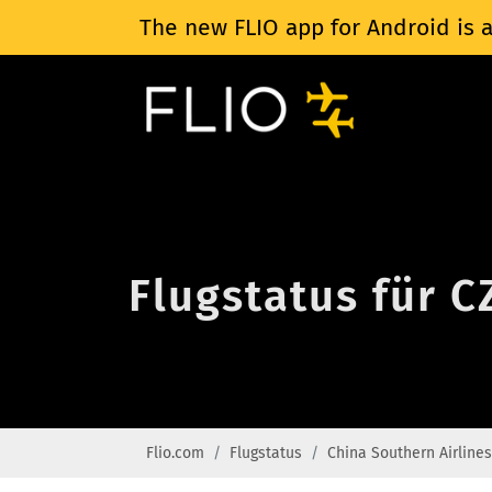
The new FLIO app for Android is a
Flugstatus für C
Flio.com
Flugstatus
China Southern Airlines