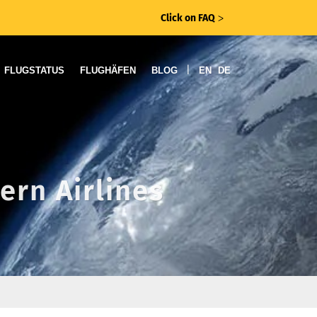
Click on FAQ
ᐳ
|
FLUGSTATUS
FLUGHÄFEN
BLOG
EN
DE
ern Airlines