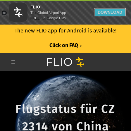
FLIO
DOWNLOAD
The Global Airport App
FREE - In Google Play
The new FLIO app for Android is available!
Click on FAQ
ᐳ
Flugstatus für CZ
2314 von China