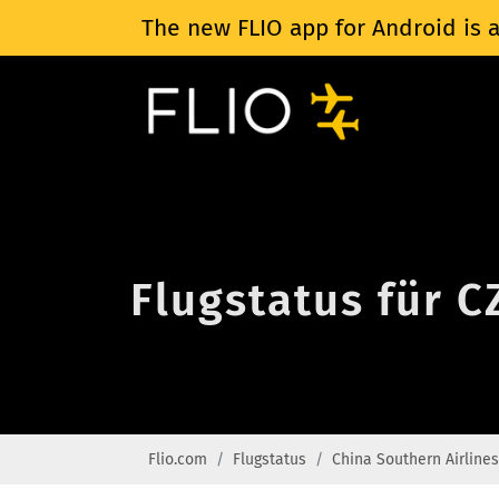
The new FLIO app for Android is a
Flugstatus für C
Flio.com
Flugstatus
China Southern Airlines