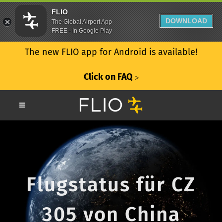
FLIO
DOWNLOAD
The Global Airport App
FREE - In Google Play
The new FLIO app for Android is available!
Click on FAQ
ᐳ
Flugstatus für CZ
305 von China