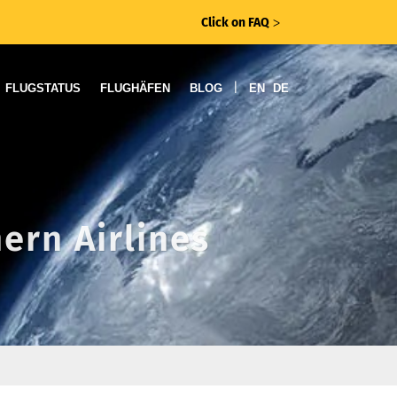
Click on FAQ
ᐳ
|
FLUGSTATUS
FLUGHÄFEN
BLOG
EN
DE
ern Airlines