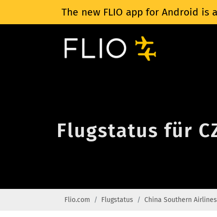
The new FLIO app for Android is a
Flugstatus für C
Flio.com
Flugstatus
China Southern Airlines