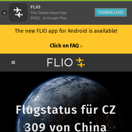
FLIO
DOWNLOAD
The Global Airport App
FREE - In Google Play
The new FLIO app for Android is available!
Click on FAQ
ᐳ
Flugstatus für CZ
309 von China