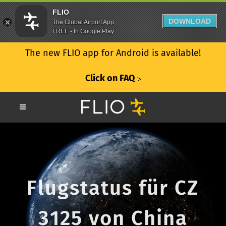
FLIO
DOWNLOAD
The Global Airport App
FREE - In Google Play
The new FLIO app for Android is available!
Click on FAQ
ᐳ
Flugstatus für CZ
3125 von China