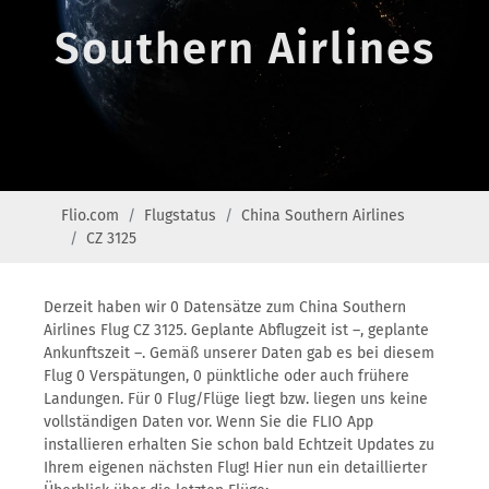
Southern Airlines
Flio.com
Flugstatus
China Southern Airlines
CZ 3125
Derzeit haben wir 0 Datensätze zum China Southern
Airlines Flug CZ 3125. Geplante Abflugzeit ist –, geplante
Ankunftszeit –. Gemäß unserer Daten gab es bei diesem
Flug 0 Verspätungen, 0 pünktliche oder auch frühere
Landungen. Für 0 Flug/Flüge liegt bzw. liegen uns keine
vollständigen Daten vor. Wenn Sie die FLIO App
installieren erhalten Sie schon bald Echtzeit Updates zu
Ihrem eigenen nächsten Flug! Hier nun ein detaillierter