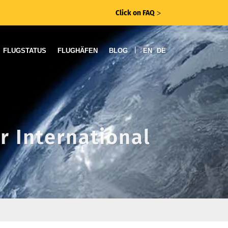
Click on FAQ
ᐳ
|
FLUGSTATUS
FLUGHÄFEN
BLOG
EN
DE
r International