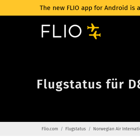
The new FLIO app for Android is a
Flugstatus für D
Flio.com
Flugstatus
Norwegian Air Internati