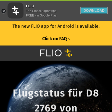
FLIO
DOWNLOAD
The Global Airport App
FREE - In Google Play
The new FLIO app for Android is available!
Click on FAQ
ᐳ
Flugstatus für D8
2769 von