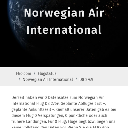
Norwegian Air
International
Flio.com
Flugstatus
Norwegian Air International
D8 2769
Derzeit haben wir 0 Datensätze zum Norwegian Air
International Flug D8 2769. Geplante Abflugzeit ist –,
geplante Ankunftszeit –. Gemäß unserer Daten gab es bei
diesem Flug 0 Verspätungen, 0 pünktliche oder auch
frühere Landungen. Für 0 Flug/Flüge liegt bzw. liegen uns
keine vollständigen Daten vor. Wenn Sie die FLIO App