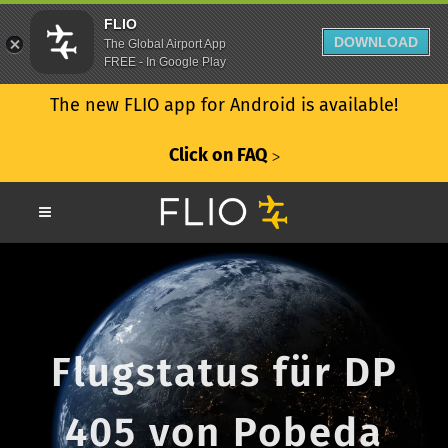
FLIO
DOWNLOAD
The Global Airport App
FREE - In Google Play
The new FLIO app for Android is available!
Click on FAQ
ᐳ
Flugstatus für DP
405 von Pobeda