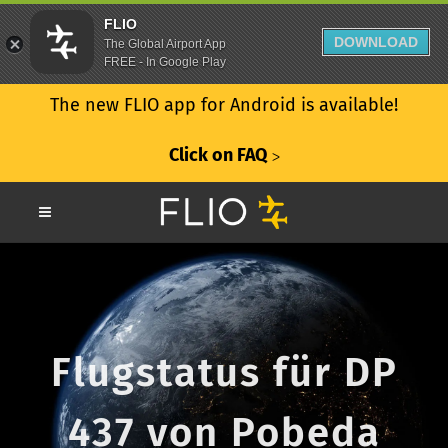
FLIO
DOWNLOAD
The Global Airport App
FREE - In Google Play
The new FLIO app for Android is available!
Click on FAQ
ᐳ
Flugstatus für DP
437 von Pobeda