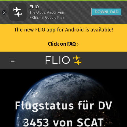
FLIO
DOWNLOAD
The Global Airport App
FREE - In Google Play
The new FLIO app for Android is available!
Click on FAQ
ᐳ
Flugstatus für DV
3453 von SCAT