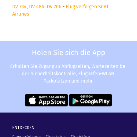
DV 734
,
DV 486
,
DV 706
-
Flug verfolgen SCAT
Airlines
Holen Sie sich die App
Erhalten Sie Zugang zu Abflugzeiten, Wartezeiten bei
der Sicherheitskontrolle, Flughafen-WLAN,
Parkplätzen und mehr.
ENTDECKEN