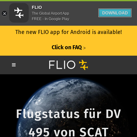
FLIO
DOWNLOAD
The Global Airport App
FREE - In Google Play
The new FLIO app for Android is available!
Click on FAQ
ᐳ
Flugstatus für DV
495 von SCAT