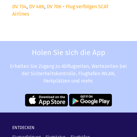
DV 734
,
DV 486
,
DV 706
-
Flug verfolgen SCAT
Airlines
Holen Sie sich die App
Erhalten Sie Zugang zu Abflugzeiten, Wartezeiten bei
der Sicherheitskontrolle, Flughafen-WLAN,
Parkplätzen und mehr.
ENTDECKEN