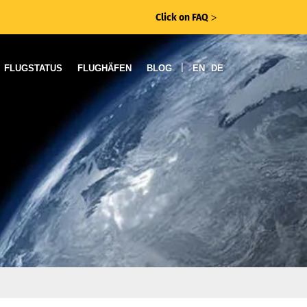
Click on FAQ
ᐳ
|
FLUGSTATUS
FLUGHÄFEN
BLOG
EN
DE
s