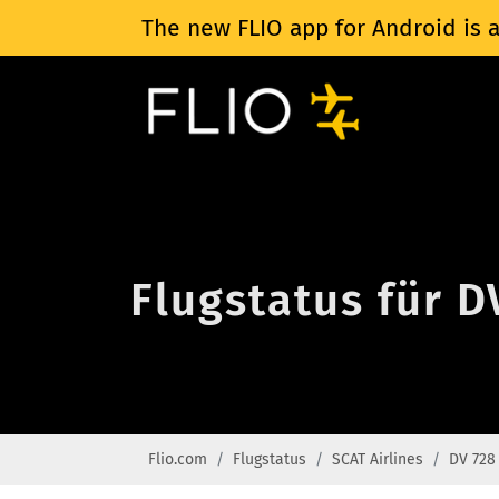
The new FLIO app for Android is a
Flugstatus für D
Flio.com
Flugstatus
SCAT Airlines
DV 728