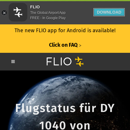
FLIO
DOWNLOAD
The Global Airport App
FREE - In Google Play
The new FLIO app for Android is available!
Click on FAQ
ᐳ
Flugstatus für DY
1040 von