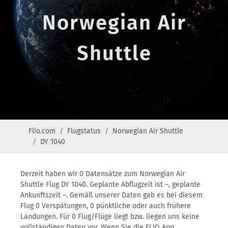
Norwegian Air
Shuttle
Flio.com
Flugstatus
Norwegian Air Shuttle
DY 1040
Derzeit haben wir 0 Datensätze zum Norwegian Air
Shuttle Flug DY 1040. Geplante Abflugzeit ist –, geplante
Ankunftszeit –. Gemäß unserer Daten gab es bei diesem
Flug 0 Verspätungen, 0 pünktliche oder auch frühere
Landungen. Für 0 Flug/Flüge liegt bzw. liegen uns keine
vollständigen Daten vor. Wenn Sie die FLIO App