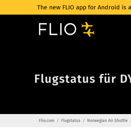
The new FLIO app for Android is a
Flugstatus für D
Flio.com
Flugstatus
Norwegian Air Shuttle