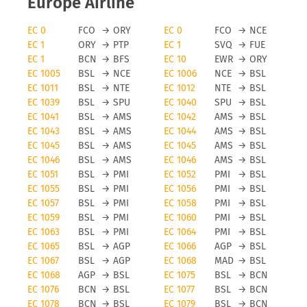
Europe Airline
EC 0
FCO
→
ORY
EC 0
FCO
→
NCE
EC 1
ORY
→
PTP
EC 1
SVQ
→
FUE
EC 1
BCN
→
BFS
EC 10
EWR
→
ORY
EC 1005
BSL
→
NCE
EC 1006
NCE
→
BSL
EC 1011
BSL
→
NTE
EC 1012
NTE
→
BSL
EC 1039
BSL
→
SPU
EC 1040
SPU
→
BSL
EC 1041
BSL
→
AMS
EC 1042
AMS
→
BSL
EC 1043
BSL
→
AMS
EC 1044
AMS
→
BSL
EC 1045
BSL
→
AMS
EC 1045
AMS
→
BSL
EC 1046
BSL
→
AMS
EC 1046
AMS
→
BSL
EC 1051
BSL
→
PMI
EC 1052
PMI
→
BSL
EC 1055
BSL
→
PMI
EC 1056
PMI
→
BSL
EC 1057
BSL
→
PMI
EC 1058
PMI
→
BSL
EC 1059
BSL
→
PMI
EC 1060
PMI
→
BSL
EC 1063
BSL
→
PMI
EC 1064
PMI
→
BSL
EC 1065
BSL
→
AGP
EC 1066
AGP
→
BSL
EC 1067
BSL
→
AGP
EC 1068
MAD
→
BSL
EC 1068
AGP
→
BSL
EC 1075
BSL
→
BCN
EC 1076
BCN
→
BSL
EC 1077
BSL
→
BCN
EC 1078
BCN
→
BSL
EC 1079
BSL
→
BCN