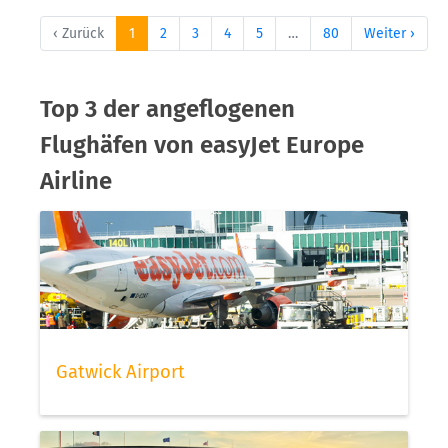
‹ Zurück
1
2
3
4
5
…
80
Weiter ›
Top 3 der angeflogenen
Flughäfen von easyJet Europe
Airline
Gatwick Airport