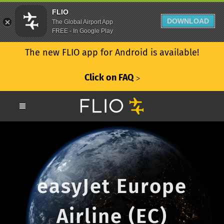
FLIO
DOWNLOAD
The Global Airport App
FREE - In Google Play
The new FLIO app for Android is available!
Click on FAQ
ᐳ
easyJet Europe
Airline (EC)