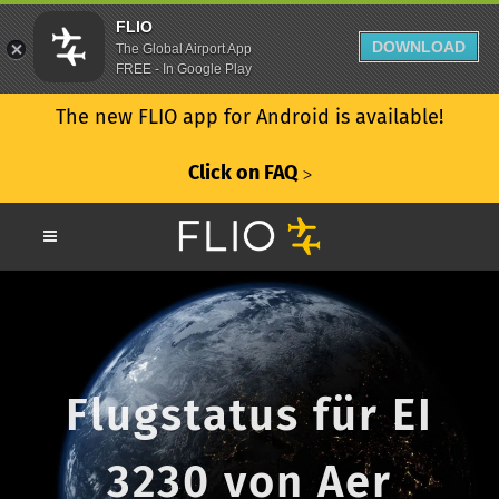
FLIO
DOWNLOAD
The Global Airport App
FREE - In Google Play
The new FLIO app for Android is available!
Click on FAQ
ᐳ
Flugstatus für EI
3230 von Aer