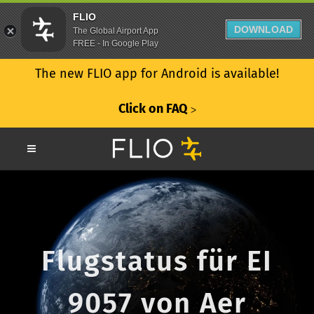
FLIO
DOWNLOAD
The Global Airport App
FREE - In Google Play
The new FLIO app for Android is available!
Click on FAQ
ᐳ
Flugstatus für EI
9057 von Aer