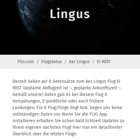
Lingus
Flio.com
Flugstatus
Aer Lingus
EI 9057
Derzeit haben wir 0 Datensätze zum Aer Lingus Flug EI
9057. Geplante Abflugzeit ist –, geplante Ankunftszeit –.
Gemäß unserer Daten gab es bei diesem Flug 0
Verspätungen, 0 pünktliche oder auch frühere
Landungen. Für 0 Flug/Flüge liegt bzw. liegen uns keine
vollständigen Daten vor. Wenn Sie die FLIO App
installieren erhalten Sie schon bald Echtzeit Updates zu
Ihrem eigenen nächsten Flug! Hier nun ein detaillierter
Überblick über die letzten Flüge: