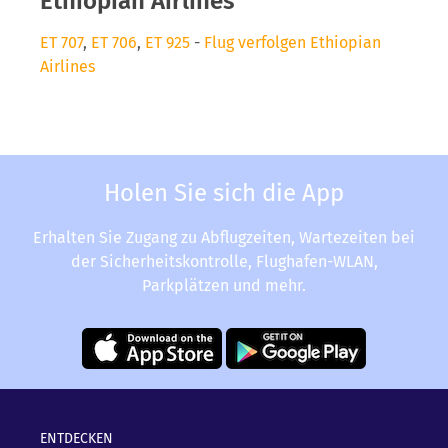
Ethiopian Airlines
ET 707
,
ET 706
,
ET 925
-
Flug verfolgen Ethiopian
Airlines
Holen Sie sich die App
Erhalten Sie Zugang zu Abflugzeiten, Wartezeiten bei
der Sicherheitskontrolle, Flughafen-WLAN,
Parkplätzen und mehr.
ENTDECKEN