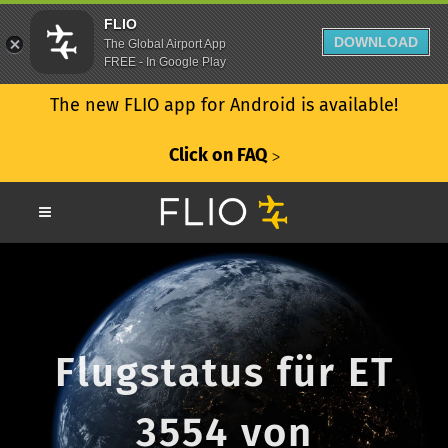
FLIO
DOWNLOAD
The Global Airport App
FREE - In Google Play
The new FLIO app for Android is available!
Click on FAQ
ᐳ
Flugstatus für ET
3554 von