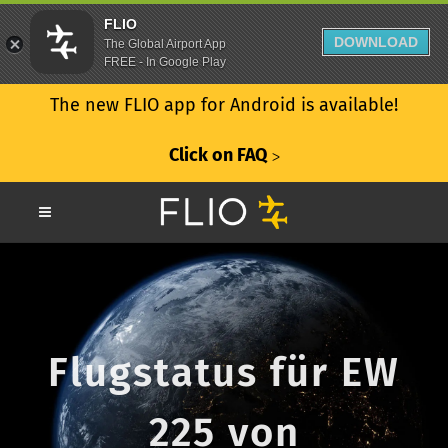
FLIO
DOWNLOAD
The Global Airport App
FREE - In Google Play
The new FLIO app for Android is available!
Click on FAQ
ᐳ
Flugstatus für EW
225 von