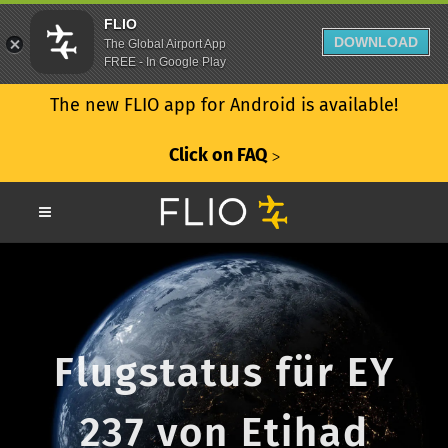
FLIO
DOWNLOAD
The Global Airport App
FREE - In Google Play
The new FLIO app for Android is available!
Click on FAQ
ᐳ
Flugstatus für EY
237 von Etihad