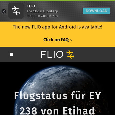
FLIO
DOWNLOAD
The Global Airport App
FREE - In Google Play
The new FLIO app for Android is available!
Click on FAQ
ᐳ
Flugstatus für EY
238 von Etihad