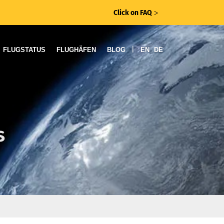
Click on FAQ
ᐳ
|
FLUGSTATUS
FLUGHÄFEN
BLOG
EN
DE
s