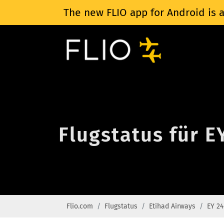
The new FLIO app for Android is a
Flugstatus für E
Flio.com
Flugstatus
Etihad Airways
EY 24