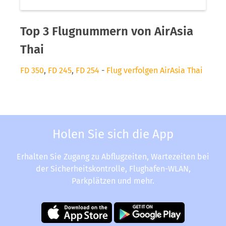
Top 3 Flugnummern von AirAsia
Thai
FD 350
,
FD 245
,
FD 254
-
Flug verfolgen AirAsia Thai
Holen Sie sich die App
Erhalten Sie Zugang zu Abflugzeiten, Wartezeiten bei
der Sicherheitskontrolle, Flughafen-WLAN,
Parkplätzen und mehr.