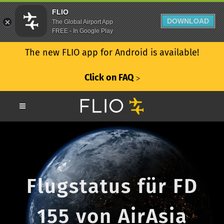
FLIO
DOWNLOAD
The Global Airport App
FREE - In Google Play
The new FLIO app for Android is available!
Click on FAQ
ᐳ
Flugstatus für FD
155 von AirAsia