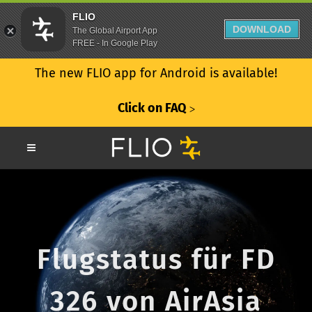
FLIO
DOWNLOAD
The Global Airport App
FREE - In Google Play
The new FLIO app for Android is available!
Click on FAQ
ᐳ
Flugstatus für FD
326 von AirAsia