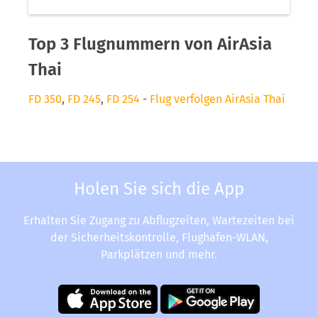
Top 3 Flugnummern von AirAsia
Thai
FD 350
,
FD 245
,
FD 254
-
Flug verfolgen AirAsia Thai
Holen Sie sich die App
Erhalten Sie Zugang zu Abflugzeiten, Wartezeiten bei
der Sicherheitskontrolle, Flughafen-WLAN,
Parkplätzen und mehr.