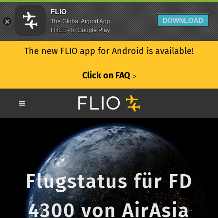
FLIO
DOWNLOAD
The Global Airport App
FREE - In Google Play
The new FLIO app for Android is available!
Click on FAQ
ᐳ
Flugstatus für FD
4300 von AirAsia