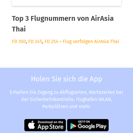
Top 3 Flugnummern von AirAsia
Thai
FD 350
,
FD 245
,
FD 254
-
Flug verfolgen AirAsia Thai
Holen Sie sich die App
Erhalten Sie Zugang zu Abflugzeiten, Wartezeiten bei
der Sicherheitskontrolle, Flughafen-WLAN,
Parkplätzen und mehr.