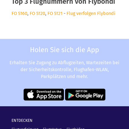
Top 3 Flugnummern von Flybondi
FO 5160
,
FO 5120
,
FO 5121
-
Flug verfolgen Flybondi
Holen Sie sich die App
Erhalten Sie Zugang zu Abflugzeiten, Wartezeiten bei
der Sicherheitskontrolle, Flughafen-WLAN,
Parkplätzen und mehr.
ENTDECKEN