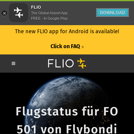
FLIO
DOWNLOAD
The Global Airport App
FREE - In Google Play
The new FLIO app for Android is available!
Click on FAQ
ᐳ
Flugstatus für FO
501 von Flybondi