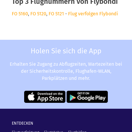
Top 3 Flugnummern von Flybondi
FO 5160
,
FO 5120
,
FO 5121
-
Flug verfolgen Flybondi
Holen Sie sich die App
Erhalten Sie Zugang zu Abflugzeiten, Wartezeiten bei
der Sicherheitskontrolle, Flughafen-WLAN,
Parkplätzen und mehr.
ENTDECKEN