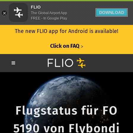
FLIO
DOWNLOAD
The Global Airport App
FREE - In Google Play
The new FLIO app for Android is available!
Click on FAQ
ᐳ
Flugstatus für FO
5190 von Flybondi