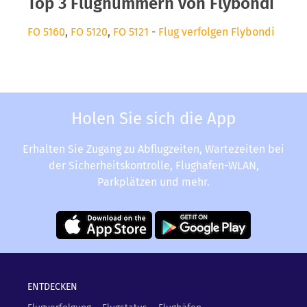
Top 3 Flugnummern von Flybondi
FO 5160
,
FO 5120
,
FO 5121
-
Flug verfolgen Flybondi
Holen Sie sich die App
Erhalten Sie Zugang zu Abflugzeiten, Wartezeiten bei
der Sicherheitskontrolle, Flughafen-WLAN,
Parkplätzen und mehr.
ENTDECKEN