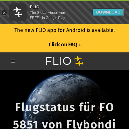
FLIO
DOWNLOAD
The Global Airport App
FREE - In Google Play
The new FLIO app for Android is available!
Click on FAQ
ᐳ
Flugstatus für FO
5851 von Flybondi