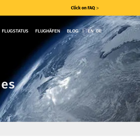
Click on FAQ
ᐳ
|
FLUGSTATUS
FLUGHÄFEN
BLOG
EN
DE
nes