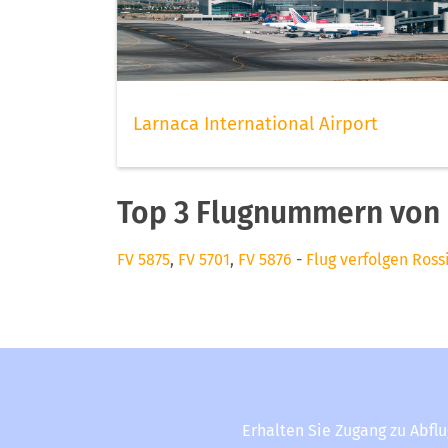
Larnaca International Airport
Top 3 Flugnummern von R
FV 5875
,
FV 5701
,
FV 5876
-
Flug verfolgen Rossi
Erhalten Sie Zugang zu Abfl