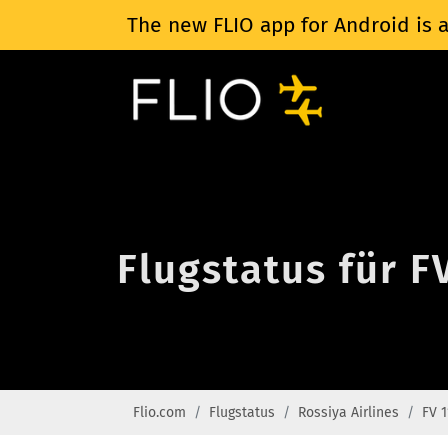
The new FLIO app for Android is a
Flugstatus für F
Flio.com
Flugstatus
Rossiya Airlines
FV 1