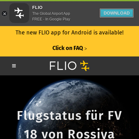
FLIO
DOWNLOAD
The Global Airport App
FREE - In Google Play
The new FLIO app for Android is available!
Click on FAQ
ᐳ
Flugstatus für FV
18 von Rossiya