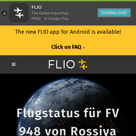
FLIO
DOWNLOAD
The Global Airport App
FREE - In Google Play
The new FLIO app for Android is available!
Click on FAQ
ᐳ
Flugstatus für FV
948 von Rossiya