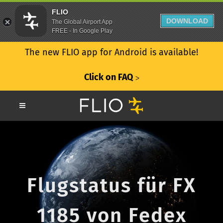
FLIO
DOWNLOAD
The Global Airport App
FREE - In Google Play
The new FLIO app for Android is available!
Click on FAQ
ᐳ
Flugstatus für FX
1185 von Fedex