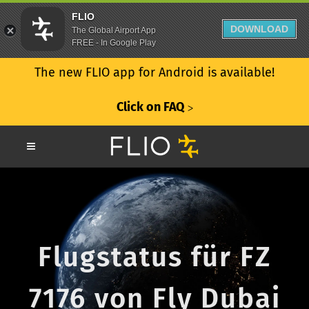
FLIO
DOWNLOAD
The Global Airport App
FREE - In Google Play
The new FLIO app for Android is available!
Click on FAQ
ᐳ
Flugstatus für FZ
7176 von Fly Dubai