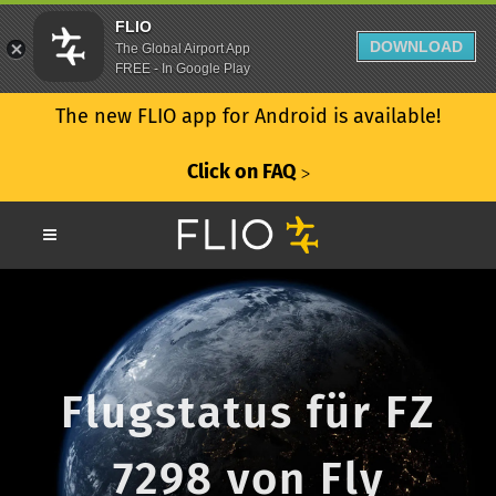
FLIO
DOWNLOAD
The Global Airport App
FREE - In Google Play
The new FLIO app for Android is available!
Click on FAQ
ᐳ
Flugstatus für FZ
7298 von Fly